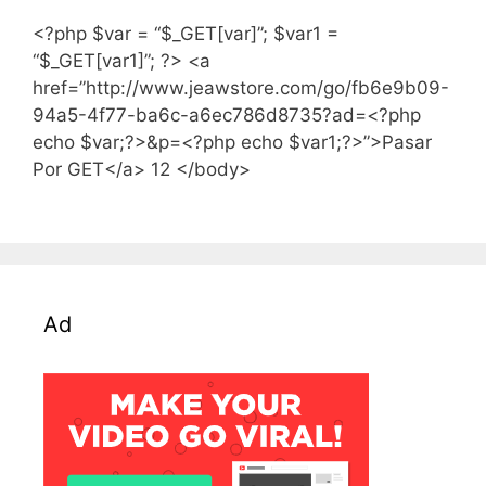
<?php $var = “$_GET[var]”; $var1 =
“$_GET[var1]”; ?> <a
href=”http://www.jeawstore.com/go/fb6e9b09-
94a5-4f77-ba6c-a6ec786d8735?ad=<?php
echo $var;?>&p=<?php echo $var1;?>”>Pasar
Por GET</a> 12 </body>
Ad