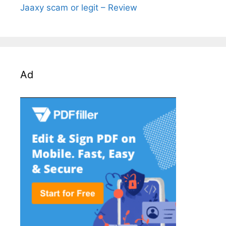
Jaaxy scam or legit – Review
Ad