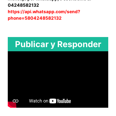
04248582132
https://api.whatsapp.com/send?
phone=5804248582132
Publicar y Responder